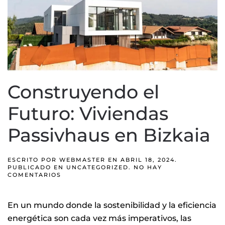
Construyendo el
Futuro: Viviendas
Passivhaus en Bizkaia
ESCRITO POR
WEBMASTER
EN
ABRIL 18, 2024
.
PUBLICADO EN
UNCATEGORIZED
.
NO HAY
EN
COMENTARIOS
CONSTRUYENDO
EL
FUTURO:
En un mundo donde la sostenibilidad y la eficiencia
VIVIENDAS
PASSIVHAUS
energética son cada vez más imperativos, las
EN