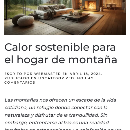
Calor sostenible para
el hogar de montaña
ESCRITO POR
WEBMASTER
EN
ABRIL 18, 2024
.
PUBLICADO EN
UNCATEGORIZED
.
NO HAY
EN
COMENTARIOS
CALOR
SOSTENIBLE
PARA
Las montañas nos ofrecen un escape de la vida
EL
HOGAR
cotidiana, un refugio donde conectar con la
DE
MONTAÑA
naturaleza y disfrutar de la tranquilidad. Sin
embargo, enfrentarse al frío es una realidad