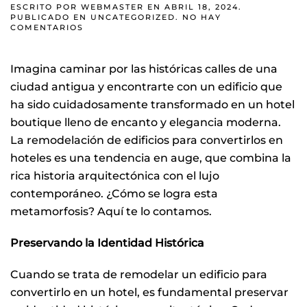
ESCRITO POR
WEBMASTER
EN
ABRIL 18, 2024
.
PUBLICADO EN
UNCATEGORIZED
.
NO HAY
EN
COMENTARIOS
RENOVANDO
EL
ENCANTO:
Imagina caminar por las históricas calles de una
CÓMO
REMODELAR
ciudad antigua y encontrarte con un edificio que
UN
EDIFICIO
ha sido cuidadosamente transformado en un hotel
EN
UN
boutique lleno de encanto y elegancia moderna.
HOTEL
La remodelación de edificios para convertirlos en
hoteles es una tendencia en auge, que combina la
rica historia arquitectónica con el lujo
contemporáneo. ¿Cómo se logra esta
metamorfosis? Aquí te lo contamos.
Preservando la Identidad Histórica
Cuando se trata de remodelar un edificio para
convertirlo en un hotel, es fundamental preservar