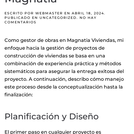
ESCRITO POR
WEBMASTER
EN
ABRIL 18, 2024
.
PUBLICADO EN
UNCATEGORIZED
.
NO HAY
EN
COMENTARIOS
GESTIÓN
DE
OBRAS
Como gestor de obras en Magnatia Viviendas, mi
CON
MAGNATIA
enfoque hacia la gestión de proyectos de
construcción de viviendas se basa en una
combinación de experiencia práctica y métodos
sistemáticos para asegurar la entrega exitosa del
proyecto. A continuación, describo cómo manejo
este proceso desde la conceptualización hasta la
finalización:
Planificación y Diseño
El primer paso en cualquier proyecto es