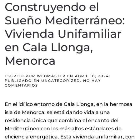
Construyendo el
Sueño Mediterráneo:
Vivienda Unifamiliar
en Cala Llonga,
Menorca
ESCRITO POR
WEBMASTER
EN
ABRIL 18, 2024
.
PUBLICADO EN
UNCATEGORIZED
.
NO HAY
EN
COMENTARIOS
CONSTRUYENDO
EL
SUEÑO
En el idílico entorno de Cala Llonga, en la hermosa
MEDITERRÁNEO:
VIVIENDA
isla de Menorca, se está dando vida a una
UNIFAMILIAR
EN
residencia única que combina el encanto del
CALA
LLONGA,
Mediterráneo con los más altos estándares de
MENORCA
eficiencia energética. Esta vivienda unifamiliar, con