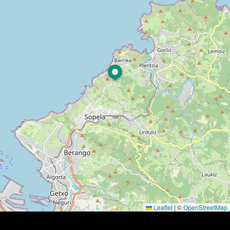
Leaflet
|
©
OpenStreetMap